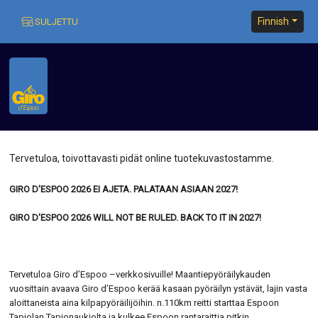
Finnish
SULJETTU
Etusivu
Tervetuloa, toivottavasti pidät online tuotekuvastostamme.
GIRO D'ESPOO 2026 EI AJETA. PALATAAN ASIAAN 2027!
GIRO D'ESPOO 2026 WILL NOT BE RULED. BACK TO IT IN 2027!
Etusivu
Tervetuloa Giro d’Espoo –verkkosivuille! Maantiepyöräilykauden
Oma
vuosittain avaava Giro d’Espoo kerää kasaan pyöräilyn ystävät, lajin vasta
tili
aloittaneista aina kilpapyöräilijöihin. n.110km reitti starttaa Espoon
Tapiolan Tapionaukiolta ja kulkee Espoon rantaraittia pitkin