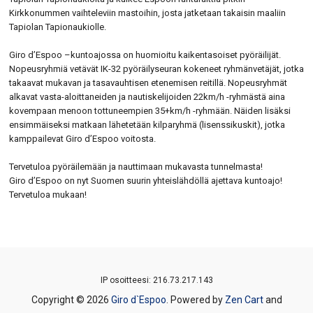
Kirkkonummen vaihteleviin mastoihin, josta jatketaan takaisin maaliin
Tapiolan Tapionaukiolle.
Lähtölistat
Giro d’Espoo –kuntoajossa on huomioitu kaikentasoiset pyöräilijät.
Nopeusryhmiä vetävät IK-32 pyöräilyseuran kokeneet ryhmänvetäjät, jotka
takaavat mukavan ja tasavauhtisen etenemisen reitillä. Nopeusryhmät
alkavat vasta-aloittaneiden ja nautiskelijoiden 22km/h -ryhmästä aina
kovempaan menoon tottuneempien 35+km/h -ryhmään. Näiden lisäksi
ensimmäiseksi matkaan lähetetään kilparyhmä (lisenssikuskit), jotka
kamppailevat Giro d’Espoo voitosta.
Tervetuloa pyöräilemään ja nauttimaan mukavasta tunnelmasta!
Giro d’Espoo on nyt Suomen suurin yhteislähdöllä ajettava kuntoajo!
Tervetuloa mukaan!
IP osoitteesi: 216.73.217.143
Copyright © 2026
Giro d`Espoo
. Powered by
Zen Cart
and